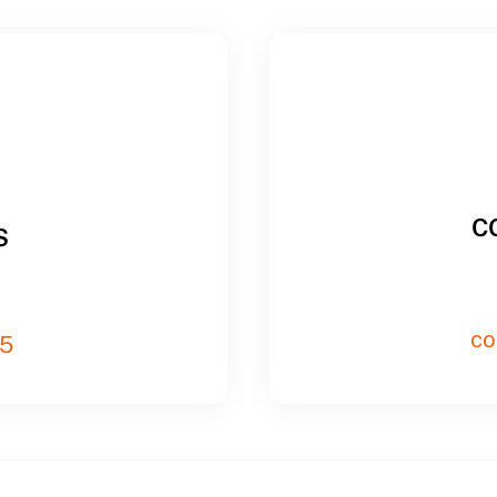
C
S
co
85