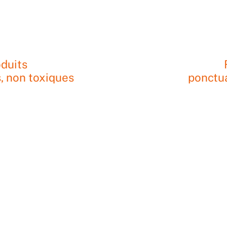
oduits
, non toxiques
ponctua
US AVEZ DES QUESTIONS OU 